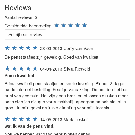
Reviews
Aantal reviews:
5
review.stars
☆
☆
☆
☆
☆
Gemiddelde beoordeling:
Schrijf een review
☆
☆
☆
☆
☆
23-03-2013
Corry van Veen
De pensstaafjes zijn geweldig. Goed van kwaliteit.
☆
☆
☆
☆
☆
04-04-2013
Silvia Rietveld
Prima kwaliteit
Prima kwaliteit pens staafjes en snelle levering. Binnen 2 dagen
na de internet bestelling. Keurige verpakking. De honden hebben
er al van gesmuld. Het zijn geen brokken of lossen stukken maar
pens staafjes die qua vorm makkelijk opbergen en ook niet al te
groot. In mijn geval de juiste afmeting voor mijn teckels.
☆
☆
☆
☆
☆
14-05-2013
Mark Dekker
wat ik van de pens vind.
Nou we hebben vandaag pens binnen gehad.