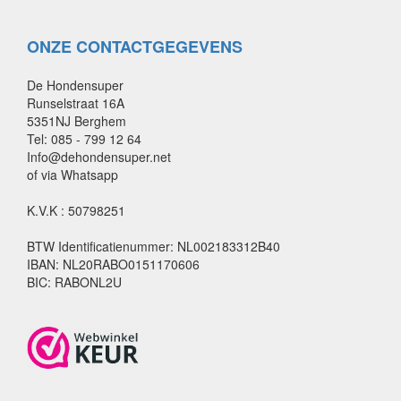
ONZE CONTACTGEGEVENS
De Hondensuper
Runselstraat 16A
5351NJ Berghem
Tel: 085 - 799 12 64
Info@dehondensuper.net
of via Whatsapp
K.V.K : 50798251
BTW Identificatienummer: NL002183312B40
IBAN: NL20RABO0151170606
BIC: RABONL2U