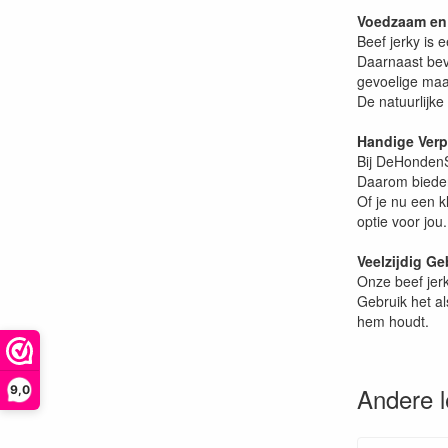
Voedzaam en
Beef jerky is 
Daarnaast beva
gevoelige maag
De natuurlijk
Handige Ver
Bij DeHondenS
Daarom bieden
Of je nu een k
optie voor jou.
Veelzijdig Ge
Onze beef jerk
Gebruik het al
hem houdt.
Andere 
9,0