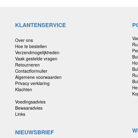
KLANTENSERVICE
P
Va
Over ons
Ru
Hoe te bestellen
Pe
Verzendmogelijkheden
Bu
Vaak gestelde vragen
Ho
Retourneren
Bu
Contactformulier
Ru
Algemene voorwaarden
Buf
Privacy verklaring
He
Klachten
Ko
Voedingsadvies
Bewaaradvies
Links
W
NIEUWSBRIEF