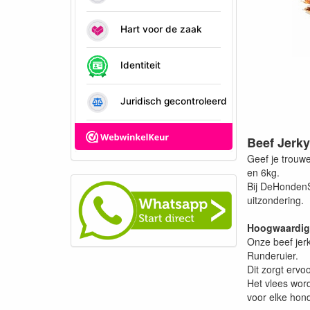
Beef Jerky
Geef je trouw
en 6kg.
Bij DeHondenS
uitzondering.
Hoogwaardige
Onze beef jer
Runderuier.
Dit zorgt ervo
Het vlees wor
voor elke hon