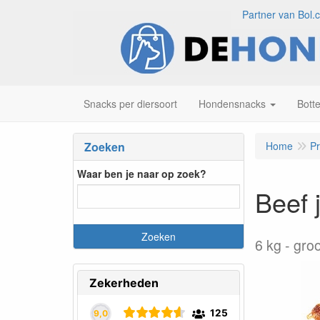
Partner van Bol.
Snacks per diersoort
Hondensnacks
Bott
Zoeken
Home
P
Waar ben je naar op zoek?
Beef 
6 kg
groo