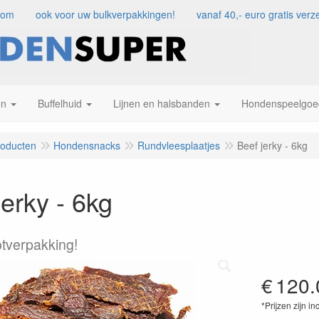
com
ook voor uw bulkverpakkingen!
vanaf 40,- euro gratis ve
en
Buffelhuid
Lijnen en halsbanden
Hondenspeelgoe
roducten
Hondensnacks
Rundvleesplaatjes
Beef jerky - 6kg
jerky - 6kg
tverpakking!
€
120.
*Prijzen zijn in