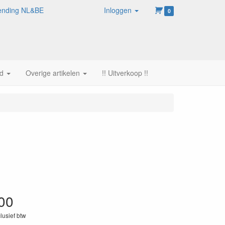
rzending NL&BE
Inloggen
0
d
Overige artikelen
!! Uitverkoop !!
00
clusief btw