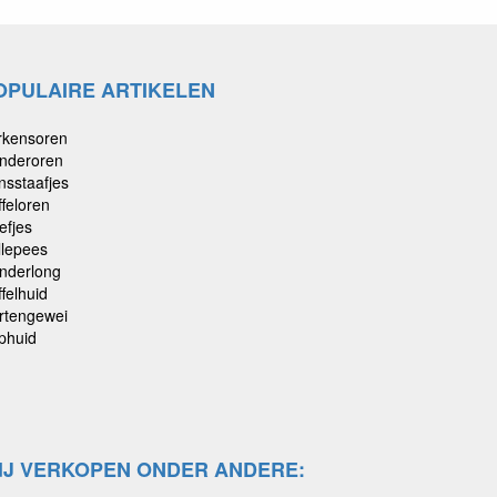
OPULAIRE ARTIKELEN
rkensoren
nderoren
nsstaafjes
ffeloren
efjes
llepees
nderlong
felhuid
rtengewei
phuid
IJ VERKOPEN ONDER ANDERE: