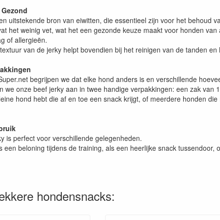
 Gezond
een uitstekende bron van eiwitten, die essentieel zijn voor het behoud
t het weinig vet, wat het een gezonde keuze maakt voor honden van all
 of allergieën.
e textuur van de jerky helpt bovendien bij het reinigen van de tanden
pakkingen
uper.net begrijpen we dat elke hond anders is en verschillende hoeve
 we onze beef jerky aan in twee handige verpakkingen: een zak van 1
leine hond hebt die af en toe een snack krijgt, of meerdere honden die 
bruik
y is perfect voor verschillende gelegenheden.
s een beloning tijdens de training, als een heerlijke snack tussendoor,
lekkere hondensnacks: