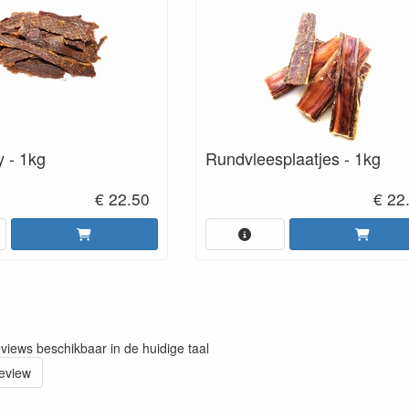
y - 1kg
Rundvleesplaatjes - 1kg
€ 22.50
€ 22
eviews beschikbaar in de huidige taal
review