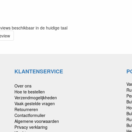
eviews beschikbaar in de huidige taal
review
KLANTENSERVICE
P
Va
Over ons
Ru
Hoe te bestellen
Pe
Verzendmogelijkheden
Bu
Vaak gestelde vragen
Ho
Retourneren
Bu
Contactformulier
Ru
Algemene voorwaarden
Buf
Privacy verklaring
He