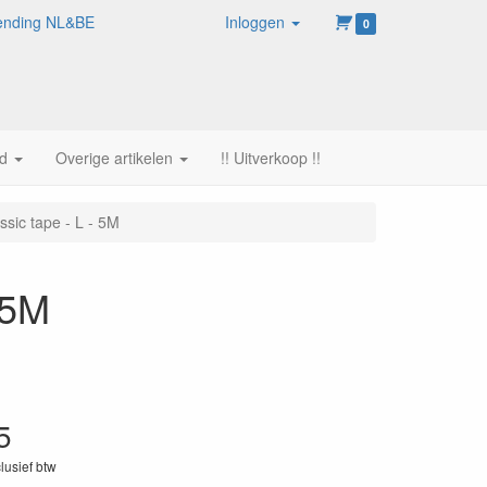
rzending NL&BE
Inloggen
0
d
Overige artikelen
!! Uitverkoop !!
ssic tape - L - 5M
 5M
5
clusief btw