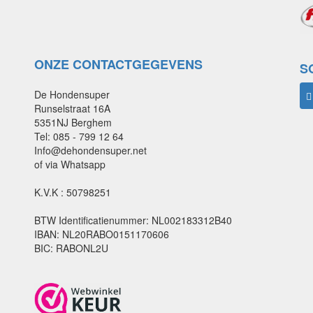
ONZE CONTACTGEGEVENS
S
De Hondensuper
Runselstraat 16A
5351NJ Berghem
Tel: 085 - 799 12 64
Info@dehondensuper.net
of via Whatsapp
K.V.K : 50798251
BTW Identificatienummer: NL002183312B40
IBAN: NL20RABO0151170606
BIC: RABONL2U