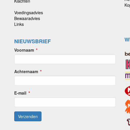
Klachten
Ko
Voedingsadvies
Bewaaradvies
Links
W
NIEUWSBRIEF
Voornaam
Achternaam
E-mail