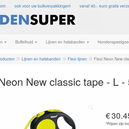
com
ook voor uw bulkverpakkingen!
vanaf 40,- euro gratis ve
en
Buffelhuid
Lijnen en halsbanden
Hondenspeelgoe
roducten
Lijnen en halsbanden
Flexi lijnen
Flexi Neon New cla
 Neon New classic tape - L -
€
30.4
*Prijzen zijn in