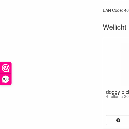
EAN Code: 4
Wellicht
9,0
doggy pic
4 rollen a 20