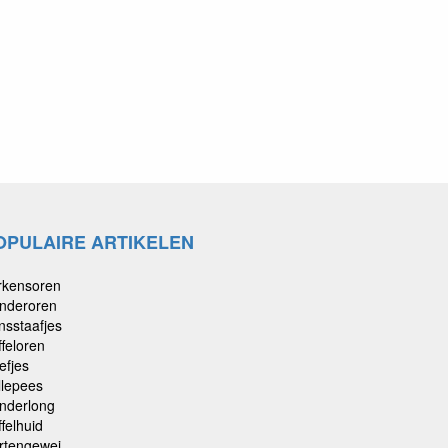
OPULAIRE ARTIKELEN
rkensoren
nderoren
nsstaafjes
ffeloren
efjes
llepees
nderlong
felhuid
rtengewei