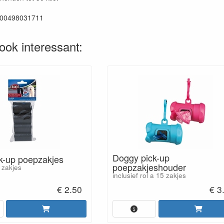
000498031711
 ook interessant:
Doggy pick-up
k-up poepzakjes
poepzakjeshouder
 zakjes
inclusief rol a 15 zakjes
€ 2.50
€ 3