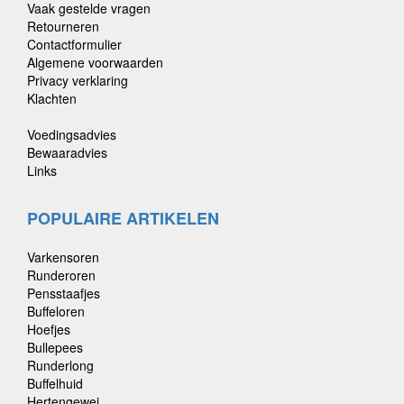
Vaak gestelde vragen
Retourneren
Contactformulier
Algemene voorwaarden
Privacy verklaring
Klachten
Voedingsadvies
Bewaaradvies
Links
POPULAIRE ARTIKELEN
Varkensoren
Runderoren
Pensstaafjes
Buffeloren
Hoefjes
Bullepees
Runderlong
Buffelhuid
Hertengewei