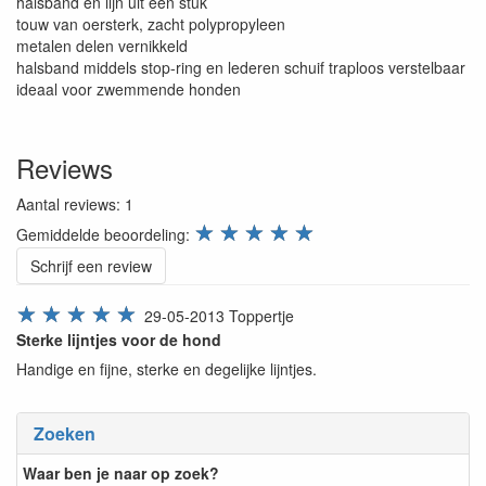
halsband en lijn uit één stuk
touw van oersterk, zacht polypropyleen
metalen delen vernikkeld
halsband middels stop-ring en lederen schuif traploos verstelbaar
ideaal voor zwemmende honden
Reviews
Aantal reviews:
1
review.stars
☆
☆
☆
☆
☆
Gemiddelde beoordeling:
Schrijf een review
☆
☆
☆
☆
☆
29-05-2013
Toppertje
Sterke lijntjes voor de hond
Handige en fijne, sterke en degelijke lijntjes.
Zoeken
Waar ben je naar op zoek?