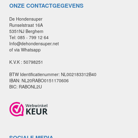
ONZE CONTACTGEGEVENS
De Hondensuper
Runselstraat 16A
5351NJ Berghem
Tel: 085 - 799 12 64
Info@dehondensuper.net
of via Whatsapp
K.V.K : 50798251
BTW Identificatienummer: NL002183312B40
IBAN: NL20RABO0151170606
BIC: RABONL2U
SOCIALE MEDIA