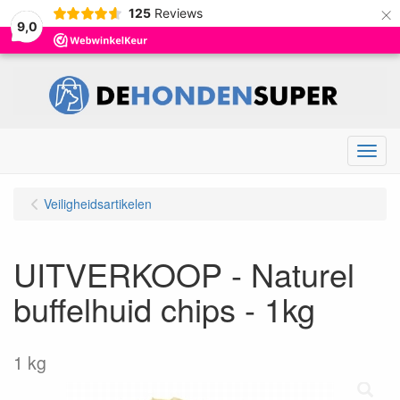
×
125
Reviews
9,0
Menu
Veiligheidsartikelen
UITVERKOOP - Naturel
buffelhuid chips - 1kg
1 kg