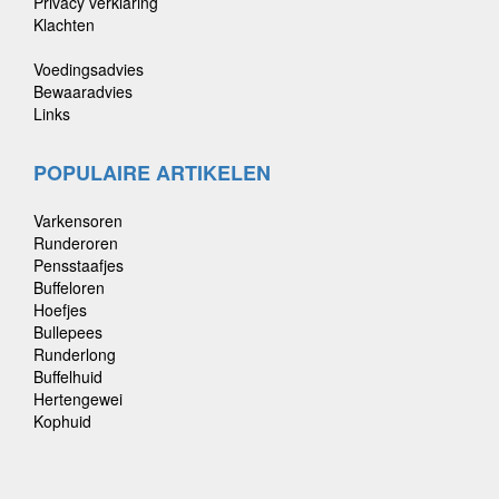
Privacy verklaring
Klachten
Voedingsadvies
Bewaaradvies
Links
POPULAIRE ARTIKELEN
Varkensoren
Runderoren
Pensstaafjes
Buffeloren
Hoefjes
Bullepees
Runderlong
Buffelhuid
Hertengewei
Kophuid