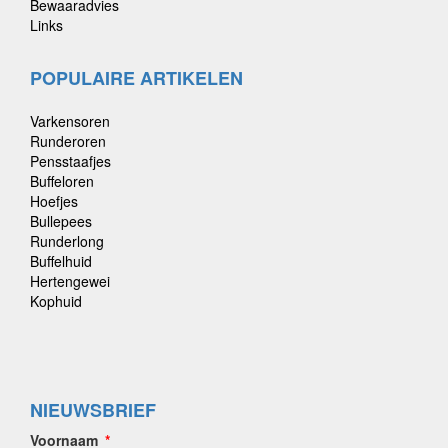
Bewaaradvies
Links
POPULAIRE ARTIKELEN
Varkensoren
Runderoren
Pensstaafjes
Buffeloren
Hoefjes
Bullepees
Runderlong
Buffelhuid
Hertengewei
Kophuid
NIEUWSBRIEF
Voornaam