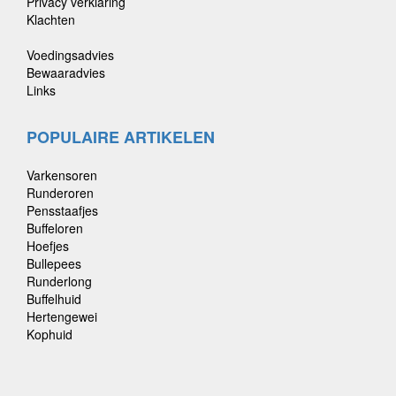
Privacy verklaring
Klachten
Voedingsadvies
Bewaaradvies
Links
POPULAIRE ARTIKELEN
Varkensoren
Runderoren
Pensstaafjes
Buffeloren
Hoefjes
Bullepees
Runderlong
Buffelhuid
Hertengewei
Kophuid