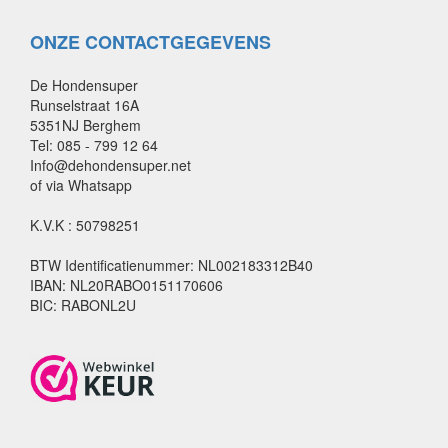
ONZE CONTACTGEGEVENS
De Hondensuper
Runselstraat 16A
5351NJ Berghem
Tel: 085 - 799 12 64
Info@dehondensuper.net
of via Whatsapp
K.V.K : 50798251
BTW Identificatienummer: NL002183312B40
IBAN: NL20RABO0151170606
BIC: RABONL2U