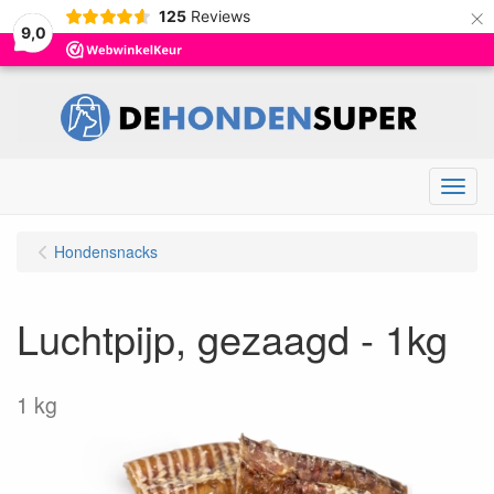
×
125
Reviews
9,0
Menu
Hondensnacks
Luchtpijp, gezaagd - 1kg
1 kg