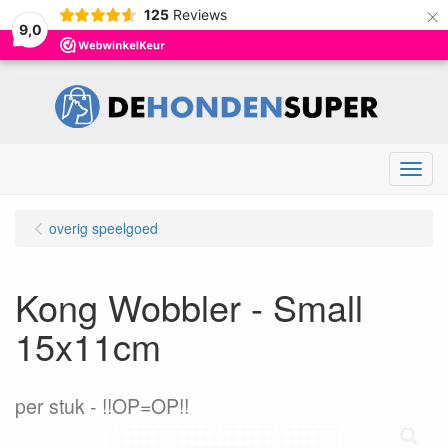
×
125
Reviews
9,0
Menu
overig speelgoed
Kong Wobbler - Small
15x11cm
per stuk
!!OP=OP!!