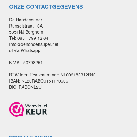
ONZE CONTACTGEGEVENS
De Hondensuper
Runselstraat 16A
5351NJ Berghem
Tel: 085 - 799 12 64
Info@dehondensuper.net
of via Whatsapp
K.V.K : 50798251
BTW Identificatienummer: NL002183312B40
IBAN: NL20RABO0151170606
BIC: RABONL2U