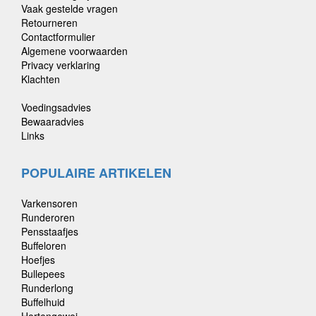
Vaak gestelde vragen
Retourneren
Contactformulier
Algemene voorwaarden
Privacy verklaring
Klachten
Voedingsadvies
Bewaaradvies
Links
POPULAIRE ARTIKELEN
Varkensoren
Runderoren
Pensstaafjes
Buffeloren
Hoefjes
Bullepees
Runderlong
Buffelhuid
Hertengewei