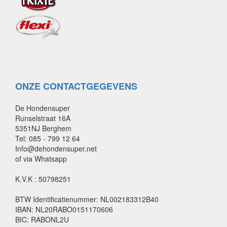
ONZE CONTACTGEGEVENS
De Hondensuper
Runselstraat 16A
5351NJ Berghem
Tel: 085 - 799 12 64
Info@dehondensuper.net
of via Whatsapp
K.V.K : 50798251
BTW Identificatienummer: NL002183312B40
IBAN: NL20RABO0151170606
BIC: RABONL2U